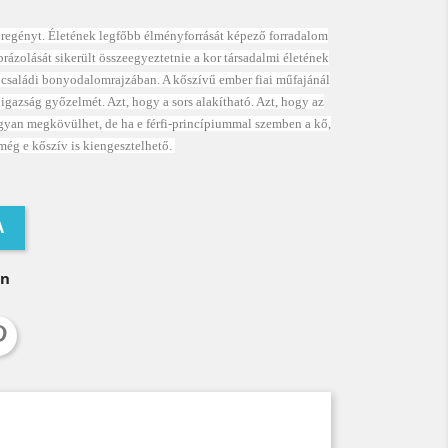
e regényt. Életének legfőbb élményforrását képező forradalom
rázolását sikerült összeegyeztetnie a kor társadalmi életének
ő családi bonyodalomrajzában. A kőszívű ember fiai műfajánál
i igazság győzelmét. Azt, hogy a sors alakítható. Azt, hogy az
 ugyan megkövülhet, de ha e férfi-princípiummal szemben a kő,
még e kőszív is kiengesztelhető.
A
on