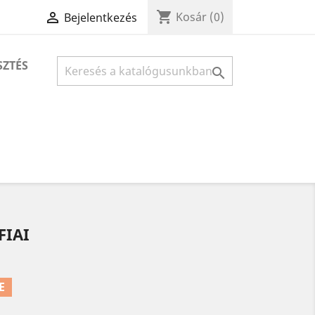
shopping_cart

Kosár
(0)
Bejelentkezés
SZTÉS

FIAI
E