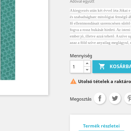
Adóval együtt
A kiegyezés után két évvel írta Jókai 
és szabadságharc mitológiai fenségű áb
fő ellentmondásait szerencsésen sűrít
fogva a rossz bukását hirdeti. Az isten
ember jó, illetve azzá tehető. A szíve
azaz a föld szíve anyailag meglágyul, 
Mennyiség

KOSÁRB

Utolsó tételek a raktár
Megosztás
Termék részletei