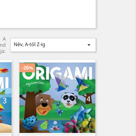
A
Név, A-tól Z-ig

end
ja:
-20%