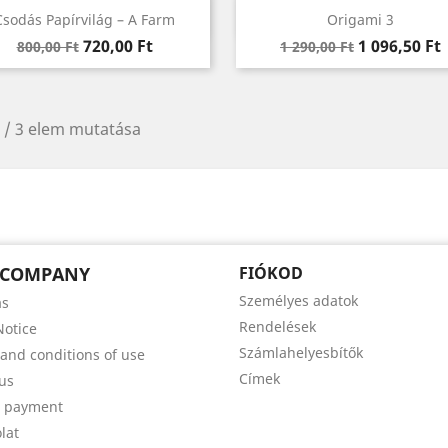
Előnézet
Előnézet


Csodás Papírvilág – A Farm
Origami 3
Regular
Ár
Regular
Ár
720,00 Ft
1 096,50 Ft
800,00 Ft
1 290,00 Ft
price
price
 / 3 elem mutatása
 COMPANY
FIÓKOD
Személyes adatok
ás
Rendelések
Notice
Számlahelyesbítők
and conditions of use
Címek
us
e payment
lat