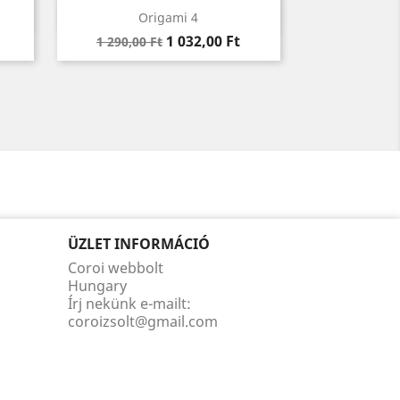
Előnézet

Origami 4
Regular
Ár
1 032,00 Ft
1 290,00 Ft
price
ÜZLET INFORMÁCIÓ
Coroi webbolt
Hungary
Írj nekünk e-mailt:
coroizsolt@gmail.com