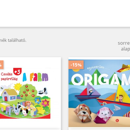
mék található.
sorr
alap
%
-15%