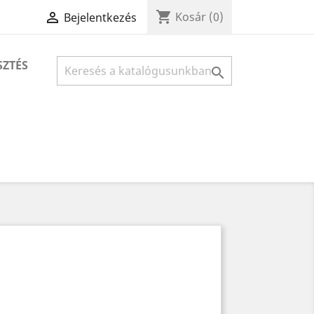
shopping_cart

Kosár
(0)
Bejelentkezés
SZTÉS
