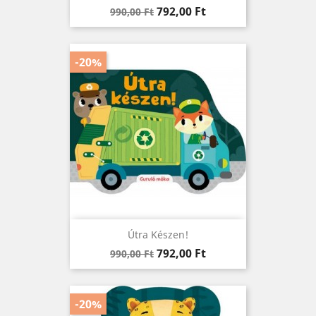
Regular
Ár
792,00 Ft
990,00 Ft
price
-20%
Útra Készen!
Regular
Ár
792,00 Ft
990,00 Ft
price
-20%