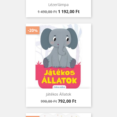
Lézerlámpa
Regular
Ár
1 192,00 Ft
1 490,00 Ft
price
-20%
Játékos Állatok
Regular
Ár
792,00 Ft
990,00 Ft
price