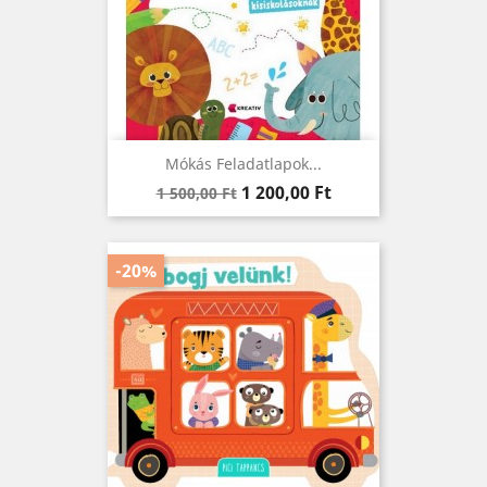
Mókás Feladatlapok...
Regular
Ár
1 200,00 Ft
1 500,00 Ft
price
-20%