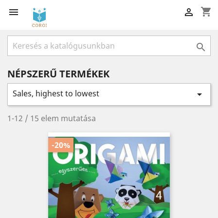
shopping_cart



NÉPSZERŰ TERMÉKEK
Sales, highest to lowest

1-12 / 15 elem mutatása
-20%