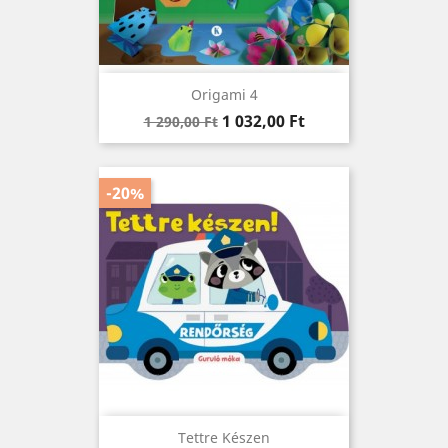
Origami 4
Regular
Ár
1 032,00 Ft
1 290,00 Ft
price
-20%
Tettre Készen