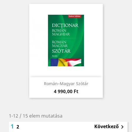
Román–Magyar Szótár
Ár
4 990,00 Ft
1-12 / 15 elem mutatása
1
Következő
2
