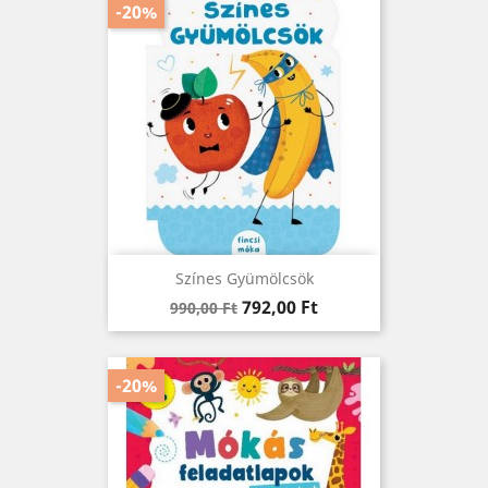
-20%
Színes Gyümölcsök
Regular
Ár
792,00 Ft
990,00 Ft
price
-20%