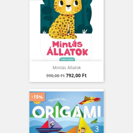
Mintás Állatok
Regular
Ár
792,00 Ft
990,00 Ft
price
-15%