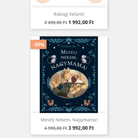
Robogj Velünk!
Regular
Ár
1 992,00 Ft
2 490,00 Ft
price
-20%
Mesélj Nekem, Nagymama!
Regular
Ár
3 992,00 Ft
4 990,00 Ft
price