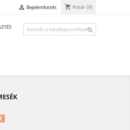
shopping_cart

Kosár
(0)
Bejelentkezés
SZTÉS

MESÉK
E