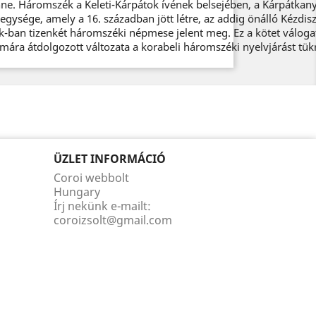
e. Háromszék a Keleti-Kárpátok ívének belsejében, a Kárpátkanya
egysége, amely a 16. században jött létre, az addig önálló Kézdis
k-ban tizenkét háromszéki népmese jelent meg. Ez a kötet válogat
ára átdolgozott változata a korabeli háromszéki nyelvjárást tü
ÜZLET INFORMÁCIÓ
Coroi webbolt
Hungary
Írj nekünk e-mailt:
coroizsolt@gmail.com