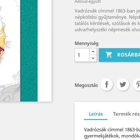
Adóval együtt
Vadrózsák címmel 1863-ban je
népköltési gyűjteménye. Népd
találós kérdések, szólások és
udvarhelyszéki népmesék olv
Mennyiség

KOSÁRB
Megosztás
Leírás
Termék rés
Vadrózsák címmel 1863-ba
gyermekjátékok, mondókák