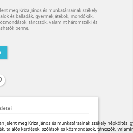
lent meg Kriza János és munkatársainak székely
alok és balladák, gyermekjátékok, mondókák,
 közmondások, táncszók, valamint háromszéki és
ashatók benne.
A
zletei
n jelent meg Kriza János és munkatársainak székely népköltési 
, találós kérdések, szólások és közmondások, táncszók, valamin