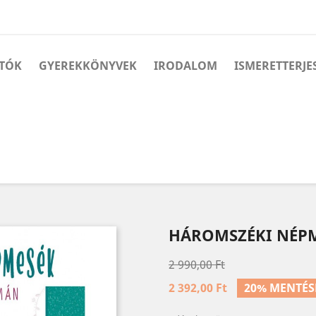
TÓK
GYEREKKÖNYVEK
IRODALOM
ISMERETTERJE
HÁROMSZÉKI NÉP
2 990,00 Ft
2 392,00 Ft
20% MENTÉS