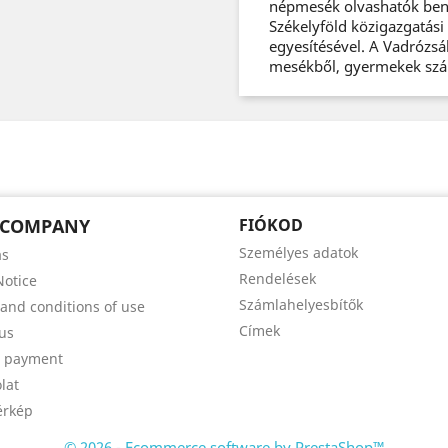
népmesék olvashatók benn
Székelyföld közigazgatási 
egyesítésével. A Vadrózsá
mesékből, gyermekek szám
 COMPANY
FIÓKOD
Személyes adatok
ás
Rendelések
Notice
Számlahelyesbítők
and conditions of use
Címek
us
e payment
lat
érkép
© 2026 - Ecommerce software by PrestaShop™