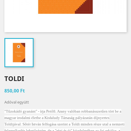
TOLDI
850,00 Ft
Adóval együtt
"Tűzokádó gyanánt" - írja Petőfi. Arany valóban robbanásszerűen tört be a
magyar irodalmi életbe a Kisfaludy Társaság pályázatán díjnyertes
Toldijával. Sőtér István felfogása szerint a Toldi minden része utal a nemzeti
felemelkedés lehetőségére, de a "régi és új" küzdelmében az ősi erkölcs, a